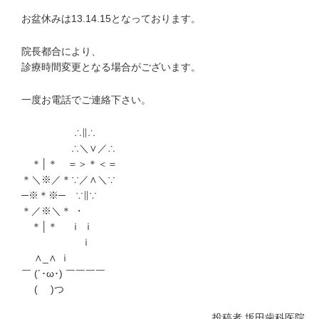
お盆休みは13.14.15となっております。
院長都合により、
診療時間変更となる場合がございます。
一度お電話でご連絡下さい。
∴∥∴
∴＼∨／∴
＊│＊ ＝＞＊＜＝
＊＼※／＊∵／∧＼∵
─※＊※─ ∵∥∵
＊／※＼＊ ・
＊│＊ ｉ ｉ
ｉ
∧_∧ ｉ
￣ (´･ω･) ￣￣￣￣
( )つ
投稿者
坂田歯科医院